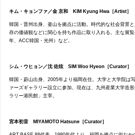
キム・キョンファ／金 京和 KIM Kyung Hwa［Artist］
韓国・晋州出身、釜山を拠点に活動。時代的な社会背景と
存の価値観などに関心を持ち作品に取り入れる。主な展覧会
年、ACC韓国・光州）など。
シム・ウヒョン／沈 佑炫 SIM Woo Hyeon［Curator］
韓国・蔚山出身、2005年より福岡在住。大学と大学院は
ァーズギャラリー設立に参加。現在は、九州産業大学造形
ラリー港民館」主宰。
宮本初音 MIYAMOTO Hatsune［Curator］
ART BASE 88代表。1980年代より、福岡を拠点に街