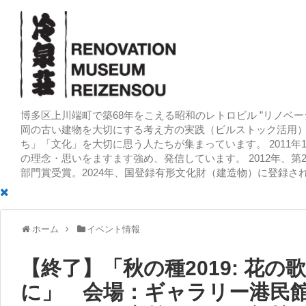
博多区上川端町で築68年をこえる昭和のレトロビル ”リノベー
岡の古い建物を大切にする考え方の実践（ビルストック活用）
ち」「文化」を大切に思う人たちが集まっています。 2011
の理念・思いをますます強め、発信しています。 2012年、第
部門賞受賞。2024年、国登録有形文化財（建造物）に登録さ
ホーム
イベント情報
【終了】「秋の種2019: 花
に」 会場：ギャラリー港民館「Ne