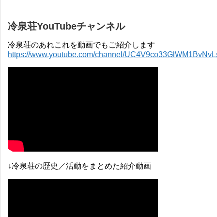
冷泉荘YouTubeチャンネル
冷泉荘のあれこれを動画でもご紹介します
https://www.youtube.com/channel/UC4V9co33GlWM1BvNv
↓冷泉荘の歴史／活動をまとめた紹介動画