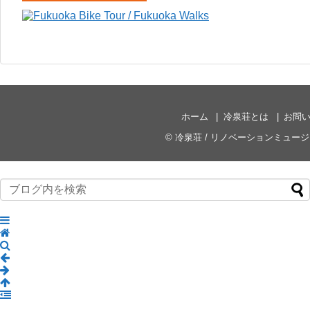
ホーム
冷泉荘とは
お問
©
冷泉荘 / リノベーションミュー