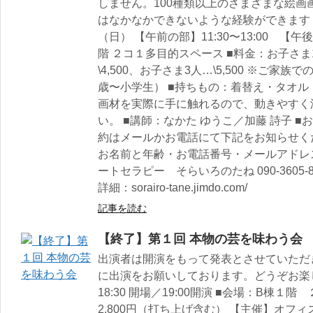
しません。100種類以上のさまざまな絵
はなかなかできないような経験ができます！ 
（日） 【午前の部】11:30〜13:00 【午後
階 ２コ１多目的スペース ■料金：お子さま1
\4,500、お子さま3人…\5,500 ※ご家
歳〜小学生） ■持ちもの：着替え・タオル
画材を実際に手に触れるので、動きやすく
い。 ■講師：なかた ゆうこ／加藤 詩子 
約はメールかお電話にて下記をお知らせく
お名前と年齢・お電話番号・メールアドレ
ートセラピー そらいろのたね 090-3605-8569／c
詳細：sorairo-tane.jimdo.com/
記事を読む
【終了】第１回 本物の芸を味わう会
出演者は開演をもって発表とさせていただ
に出演をお願いしております。どうぞお楽し
18:30 開場／19:00開演 ■会場：B棟１
2,800円（打ち上げ含む） 【主催】オフィスア