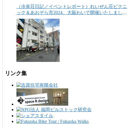
（冷泉荘日記／イベントレポート）れいぜん荘ピクニ
ック＆あおぞら市2024、大賑わいで開催いたしまし
た！
リンク集