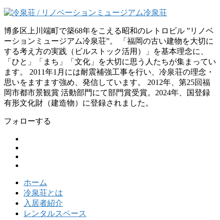
博多区上川端町で築68年をこえる昭和のレトロビル ”リノベ
ーションミュージアム冷泉荘”。 「福岡の古い建物を大切に
する考え方の実践（ビルストック活用）」を基本理念に、
「ひと」「まち」「文化」を大切に思う人たちが集まってい
ます。 2011年1月には耐震補強工事を行い、冷泉荘の理念・
思いをますます強め、発信しています。 2012年、第25回福
岡市都市景観賞 活動部門にて部門賞受賞。2024年、国登録
有形文化財（建造物）に登録されました。
フォローする
ホーム
冷泉荘とは
入居者紹介
レンタルスペース