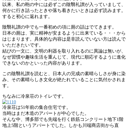
以来、私の鞄の中には必ずこの陰翳礼讃が入っていまして、
何かに行き詰ったときや落ち着きたいときは必ず読みます。
すると初心に返れます。
陰翳礼讃の中でも一番初めの項に厠の話はでてきます。
日本の厠は、実に精神が安まるように出来ている・・・から
はじまります。具体的な内容は是非読んでいない方は読んで
いただきたいです。
結びの一文に、文明の利器を取り入れるのに異論は無いが、
なぜ習慣や趣味生活を重んじて、現代に順応するように進化
できないのかといった内容があります。
この陰翳礼讃を読むと、日本人の完成の素晴らしさが身に染
み、その素晴らしき文化が絶たれていることに気付かされま
す。
ちなみに冷泉荘のトイレです。
冷泉荘は51年前の集合住宅です。
当時はまだ木造のアパートが中心でした。
そんな中、博多部でも先端を行く鉄筋コンクリート地下1階
地上5階というアパートでした。しかも川端商店街から直