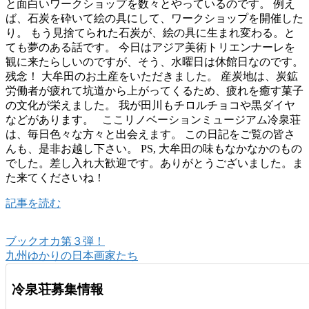
と面白いワークショップを数々とやっているのです。 例え
ば、石炭を砕いて絵の具にして、ワークショップを開催した
り。 もう見捨てられた石炭が、絵の具に生まれ変わる。と
ても夢のある話です。 今日はアジア美術トリエンナーレを
観に来たらしいのですが、そう、水曜日は休館日なのです。
残念！ 大牟田のお土産をいただきました。 産炭地は、炭鉱
労働者が疲れて坑道から上がってくるため、疲れを癒す菓子
の文化が栄えました。 我が田川もチロルチョコや黒ダイヤ
などがあります。 ここリノベーションミュージアム冷泉荘
は、毎日色々な方々と出会えます。 この日記をご覧の皆さ
んも、是非お越し下さい。 PS, 大牟田の味もなかなかのもの
でした。差し入れ大歓迎です。ありがとうございました。ま
た来てくださいね！
記事を読む
ブックオカ第３弾！
九州ゆかりの日本画家たち
冷泉荘募集情報