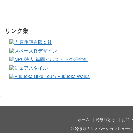
リンク集
ホーム
冷泉荘とは
お問
©
冷泉荘 / リノベーションミュー