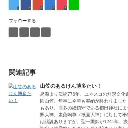
0
0
0
0
フォローする
関連記事
山笠のあるけん博多たい！
起源より伝統776年、ユネスコの無形文
園山笠、無事に今年も奉納が終わりました
もあり、博多の総鎮守である櫛田神社にま
照大神、素戔嗚尊（祇園大神）に対して奉
は諸説ありますが、聖一国師が1241年、