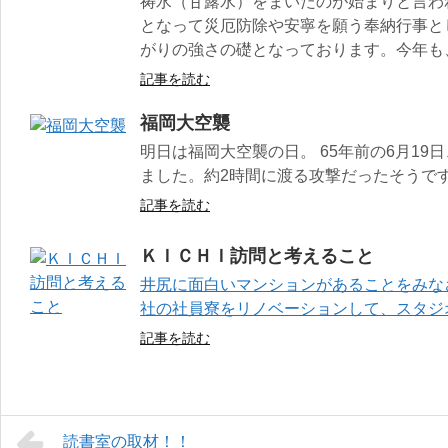
祷水（甘露水）をまいたのが始まりと言わ
となって災厄防除や安寧を願う奉納行事と
がりの強さの礎となっております。今年も
記事を読む
福岡大空襲
明日は福岡大空襲の日。 65年前の6月1
ました。約2時間に渡る攻撃だったそうで
記事を読む
ＫＩＣＨＩ訪問と考えること
井尻に面白いマンションがあることをみな
社の社員寮をリノベーションして、スタジ
記事を読む
読書室の取材！！