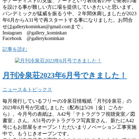
手アーティストの支援、アートという表現者の中で発表の場
を設ける事が難しい方に場を提供していきたいと思います。
パンデミックが猛威を振るう中、２年間休廊しましたが2023
年6月からA31号で再スタートする事になりました。お問合
せはgallerykominkan@gmail.comまで」
Instagram @gallery_kominkan
Facebook @gallerykominkan
記事を読む
月刊冷泉荘2023年6月号できました！
ニュース＆トピックス
毎月発行しているフリーの冷泉荘情報紙「月刊冷泉荘」の
2023年6月号が完成しました（配布は5/26［金］ごろか
ら）。今月号の表紙は、A42号「テトラグラフ視聴覚室／図
書室」さん。A51号のテトラグラフ写真室さん、新たにA42
号にもお部屋をオープン！ただいまリノベーション工事実施
中で、もうじきオープンです。