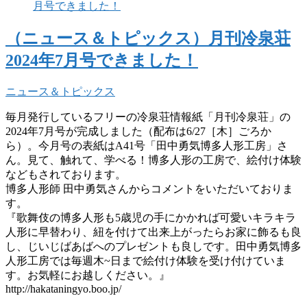
（ニュース＆トピックス）月刊冷泉荘
2024年7月号できました！
ニュース＆トピックス
毎月発行しているフリーの冷泉荘情報紙「月刊冷泉荘」の
2024年7月号が完成しました（配布は6/27［木］ごろか
ら）。今月号の表紙はA41号「田中勇気博多人形工房」さ
ん。見て、触れて、学べる！博多人形の工房で、絵付け体験
などもされております。
博多人形師 田中勇気さんからコメントをいただいておりま
す。
『歌舞伎の博多人形も5歳児の手にかかれば可愛いキラキラ
人形に早替わり、紐を付けて出来上がったらお家に飾るも良
し、じいじばあばへのプレゼントも良しです。田中勇気博多
人形工房では毎週木~日まで絵付け体験を受け付けていま
す。お気軽にお越しください。』
http://hakataningyo.boo.jp/