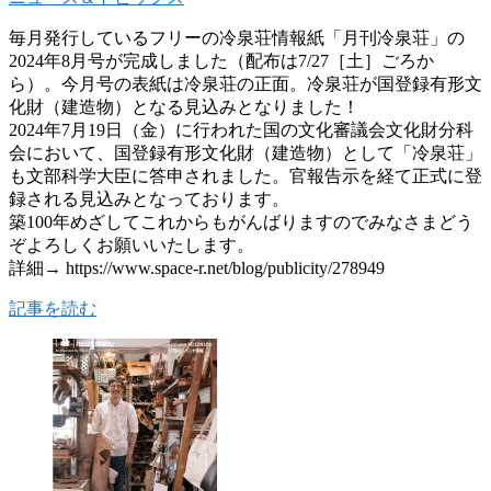
毎月発行しているフリーの冷泉荘情報紙「月刊冷泉荘」の
2024年8月号が完成しました（配布は7/27［土］ごろか
ら）。今月号の表紙は冷泉荘の正面。冷泉荘が国登録有形文
化財（建造物）となる見込みとなりました！
2024年7月19日（金）に行われた国の文化審議会文化財分科
会において、国登録有形文化財（建造物）として「冷泉荘」
も文部科学大臣に答申されました。官報告示を経て正式に登
録される見込みとなっております。
築100年めざしてこれからもがんばりますのでみなさまどう
ぞよろしくお願いいたします。
詳細→ https://www.space-r.net/blog/publicity/278949
記事を読む