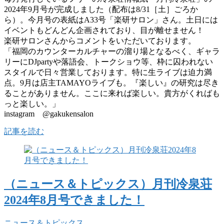
2024年9月号が完成しました（配布は8/31［土］ごろか
ら）。今月号の表紙はA33号「楽研サロン」さん。土日には
イベントもどんどん企画されており、目が離せません！
楽研サロンさんからコメントをいただいております。
「福岡のカウンターカルチャーの溜り場となるべく、ギャラ
リーにDJpartyや落語会、トークショウ等、枠に囚われない
スタイルで日々営業しております。特に生ライブは迫力満
点。9月は店主TAMAYOライブも。『楽しい』の研究は尽き
ることがありません。ここに来れば楽しい。貴方がくればも
っと楽しい。」
instagram @gakukensalon
記事を読む
（ニュース＆トピックス）月刊冷泉荘
2024年8月号できました！
ニュース＆トピックス