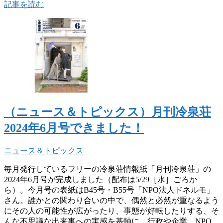
記事を読む
（ニュース＆トピックス）月刊冷泉荘
2024年6月号できました！
ニュース＆トピックス
毎月発行しているフリーの冷泉荘情報紙「月刊冷泉荘」の
2024年6月号が完成しました（配布は5/29［水］ごろか
ら）。今月号の表紙はB45号・B55号「NPO法人ドネルモ」
さん。誰かとの関わり合いの中で、偶然と必然が重なるよう
にその人の可能性が広がったり、事態が好転したりする、そ
んな不思議な出来事への実感を基軸に、行政や企業、NPO