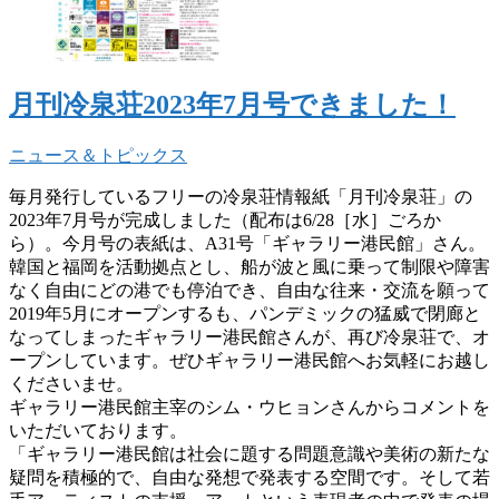
月刊冷泉荘2023年7月号できました！
ニュース＆トピックス
毎月発行しているフリーの冷泉荘情報紙「月刊冷泉荘」の
2023年7月号が完成しました（配布は6/28［水］ごろか
ら）。今月号の表紙は、A31号「ギャラリー港民館」さん。
韓国と福岡を活動拠点とし、船が波と風に乗って制限や障害
なく自由にどの港でも停泊でき、自由な往来・交流を願って
2019年5月にオープンするも、パンデミックの猛威で閉廊と
なってしまったギャラリー港民館さんが、再び冷泉荘で、オ
ープンしています。ぜひギャラリー港民館へお気軽にお越し
くださいませ。
ギャラリー港民館主宰のシム・ウヒョンさんからコメントを
いただいております。
「ギャラリー港民館は社会に題する問題意識や美術の新たな
疑問を積極的で、自由な発想で発表する空間です。そして若