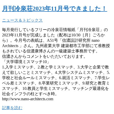
月刊冷泉荘2023年11月号できました！
ニュース＆トピックス
毎月発行しているフリーの冷泉荘情報紙「月刊冷泉荘」の
2023年11月号が完成しました（配布は10/30［月］ごろか
ら）。今月号の表紙は、A51号「信濃設計研究所 nano
Architects 」さん。九州産業大学 建築都市工学部にて准教授
もされている信濃康博さんの一級建築士事務所です。
信濃さんからコメントをいただいております。
「大学環境ミスマッチ10」
1.入学ミスマッチ、2.教と学ミスマッチ、3.大学と企業で教
えて欲しいことミスマッチ、4.大学システムミスマッチ、5.
学校と社会ルールミスマッチ、6.就活ミスマッチ、7.学生レ
ベル差ミスマッチ、8.卒業研究ミスマッチ、9.研究と教育ミ
スマッチ、10.教員と学生ミスマッチ。マッチング最適化を
社会インフラの柱とすべき時。
http://www.nano-architects.com
記事を読む