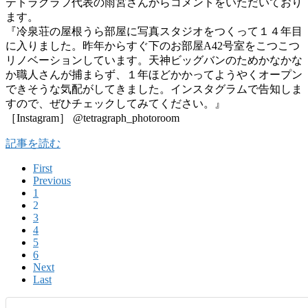
テトラグラフ代表の雨宮さんからコメントをいただいており
ます。
『冷泉荘の屋根うら部屋に写真スタジオをつくって１４年目
に入りました。昨年からすぐ下のお部屋A42号室をこつこつ
リノベーションしています。天神ビッグバンのためかなかな
か職人さんが捕まらず、１年ほどかかってようやくオープン
できそうな気配がしてきました。インスタグラムで告知しま
すので、ぜひチェックしてみてください。』
［Instagram］ @tetragraph_photoroom
記事を読む
First
Previous
1
2
3
4
5
6
Next
Last