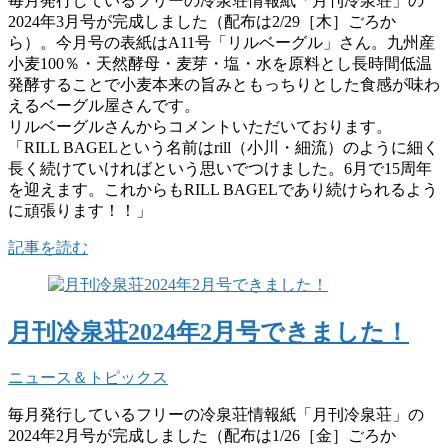
毎月発行しているフリーの冷泉荘情報紙「月刊冷泉荘」の
2024年3月号が完成しました（配布は2/29［木］ごろか
ら）。今月号の表紙はA11号「リルベーグル」さん。九州産
小麦100％・天然酵母・麦芽・塩・水を原料とし長時間低温
発酵することで小麦本来の旨みともっちりとした食感が味わ
えるベーグル屋さんです。
リルベーグルさんからコメントいただいております。
「RILL BAGELという名前はrill（小川・細流）のように細く
長く続けていければという思いでつけました。6月で15周年
を迎えます。これからもRILL BAGELであり続けられるよう
に頑張ります！！」
記事を読む
月刊冷泉荘2024年2月号できました！
ニュース＆トピックス
毎月発行しているフリーの冷泉荘情報紙「月刊冷泉荘」の
2024年2月号が完成しました（配布は1/26［金］ごろか