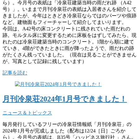
ら）。今月号の表紙は「冷泉荘建築当時の雨だれ跡 （A42
号）」。いままで月刊冷泉荘の表紙は入居者さんを紹介して
きましたが、今年はときどき冷泉荘ならではのパーツや痕跡
など、建物面もフィーチャーして紹介してまいります。
今回は、A42号の床コンクリートに残されていた雨だれの
跡。モルタル床に変更するために床板をはずしてみたら、現
れたのは冷泉荘建築当時のコンクリート。1階から順に建て
ていき、4階ができたときに雨が降ったようで、雨だれの跡
がたくさん残っていました。（現在は見ることができません
が、写真として記録に残しています）
記事を読む
月刊冷泉荘2024年1月号できました！
ニュース＆トピックス
毎月発行しているフリーの冷泉荘情報紙「月刊冷泉荘」の
2024年1月号が完成しました（配布は12/24［日］ごろか
ら）。今月号の表紙は、B35号「ハッピネス旅行社 」さん。