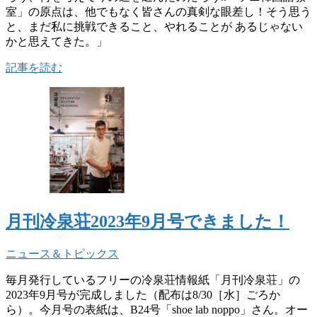
室」の原点は、他でもなく皆さんの真剣な眼差し！そう思う
と、まだ私に挑戦できること、やれることが あるじゃない
かと思えてきた。」
記事を読む
月刊冷泉荘2023年9月号できました！
ニュース＆トピックス
毎月発行しているフリーの冷泉荘情報紙「月刊冷泉荘」の
2023年9月号が完成しました（配布は8/30［水］ごろか
ら）。今月号の表紙は、B24号「shoe lab noppo」さん。オー