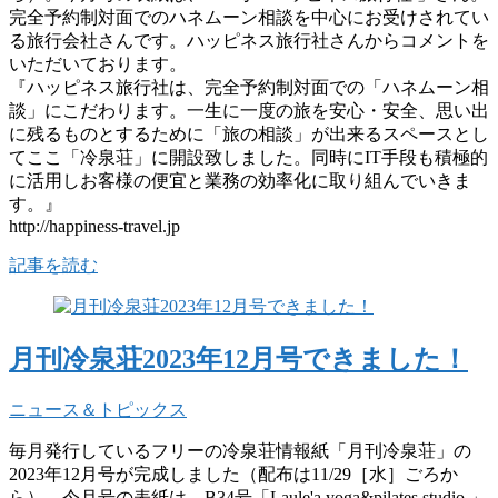
完全予約制対面でのハネムーン相談を中心にお受けされてい
る旅行会社さんです。ハッピネス旅行社さんからコメントを
いただいております。
『ハッピネス旅行社は、完全予約制対面での「ハネムーン相
談」にこだわります。一生に一度の旅を安心・安全、思い出
に残るものとするために「旅の相談」が出来るスペースとし
てここ「冷泉荘」に開設致しました。同時にIT手段も積極的
に活用しお客様の便宜と業務の効率化に取り組んでいきま
す。』
http://happiness-travel.jp
記事を読む
月刊冷泉荘2023年12月号できました！
ニュース＆トピックス
毎月発行しているフリーの冷泉荘情報紙「月刊冷泉荘」の
2023年12月号が完成しました（配布は11/29［水］ごろか
ら）。今月号の表紙は、B34号「Laule'a yoga&pilates studio 」