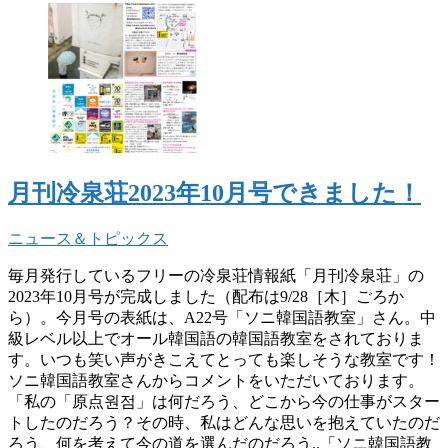
月刊冷泉荘2023年10月号できました！
ニュース＆トピックス
毎月発行しているフリーの冷泉荘情報紙「月刊冷泉荘」の
2023年10月号が完成しました（配布は9/28［木］ごろか
ら）。今月号の表紙は、A22号「ソニ韓国語教室」さん。中
級レベル以上でオール韓国語の韓国語教室をされておりま
す。いつも笑い声がきこえてとっても楽しそうな教室です！
ソニ韓国語教室さんからコメントをいただいております。
「私の「原点원점」は何だろう、どこから今の仕事がスター
トしたのだろう？その時、私はどんな思いを抱えていたのだ
ろう、何を考えて今の道を選んだのだろう..「ソニ韓国語教