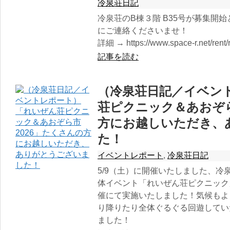
冷泉荘日記
冷泉荘のB棟３階 B35号が募集開
にご連絡くださいませ！
詳細 → https://www.space-r.net/rent/
記事を読む
（冷泉荘日記／イベン
荘ピクニック＆あおぞら
方にお越しいただき、
た！
イベントレポート
,
冷泉荘日記
5/9（土）に開催いたしました、
体イベント「れいぜん荘ピクニック
催にて実施いたしました！気候もよ
り降りたり全体ぐるぐる回遊してい
ました！