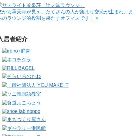
窓から承天寺が見え、たくさんの人が集まり交流が生まれ、ま
ちのラウンジ的役割を果たすオフィスです！ »
入居者紹介