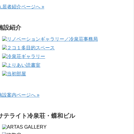
入居者紹介ページへ »
施設紹介
施設案内ページへ »
サテライト冷泉荘・蝶和ビル