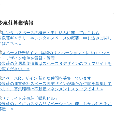
冷泉荘募集情報
冷泉荘ギャラリーやレンタルスペースの概要・申し込みに関し
てはこちら »
冷泉荘の入居募集情報はスペースＲデザインのウェブサイトを
ご覧ください。 »
冷泉荘の運営会社スペースＲデザインが新たな仲間を募集して
います。募集職種は不動産マネジメントスタッフです！ »
冷泉荘のようにカスタムリノベーション可能、しかも住めるお
部屋！ »