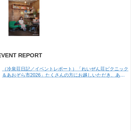
EVENT REPORT
（冷泉荘日記／イベントレポート）「れいぜん荘ピクニック
＆あおぞら市2026」たくさんの方にお越しいただき、あり
がとうございました！