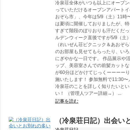
冷泉荘全体がいつも以上にオープン
っていただけるオープンアパートイ
おぞら市」、今年は5/9（土）11時
は夏頃に開催しておりましたが、特
すぎて階段のぼりおりも汗だくだっ
ルデンウィーク直後ですが5/9（
（れいぜん荘ピクニック＆あおぞら市
のお部屋も見せてもらったり、いろ
にぎやかな一日です。 作品展示や
ップ、美容室さんでの前髪カットな
が60分ほどかけてじっくーーーー
施いたします！ 参加無料で11:30〜
冷泉荘のことを詳しく知りたいとい
い！ （管理人ツアー詳細→） ...
記事を読む
（冷泉荘日記）出会い
冷泉荘日記