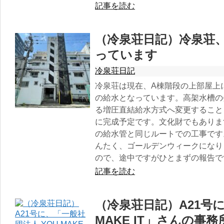
記事を読む
（冷泉荘日記）冷泉荘
っています
冷泉荘日記
冷泉荘は現在、A棟階段の上部屋上
の給水となっています。高架水槽の
る増圧直結給水方式へ変更すること
に完成予定です。文化財でもありま
の給水管と同じルートでの工事です
んたく、ゴールデンウィークになり
ので、途中ですがひとまずの報告で
記事を読む
（冷泉荘日記）A21号に
MAKE IT」さんの