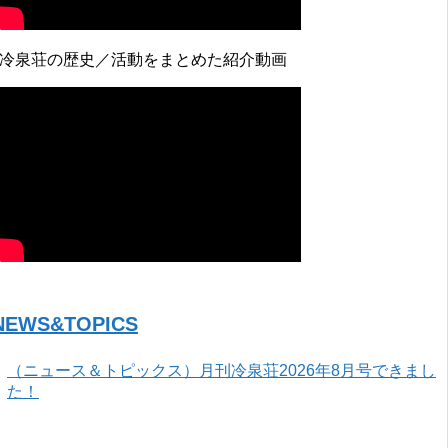
↓冷泉荘の歴史／活動をまとめた紹介動画
NEWS&TOPICS
（ニュース＆トピックス）月刊冷泉荘2026年8月号できまし
た！