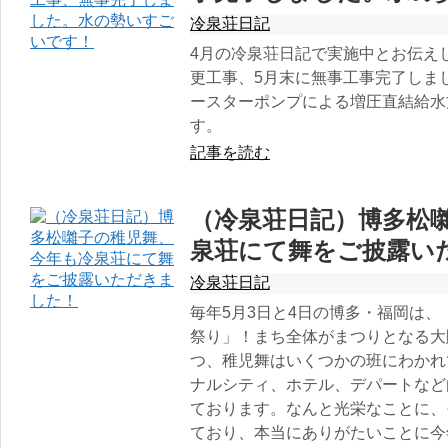
冷泉荘日記
4月の冷泉荘日記で実施中とお伝え
更工事、5月末に無事工事完了しま
ースターポンプによる増圧直結給水
す。
記事を読む
（冷泉荘日記）博多松
泉荘にて舞をご披露い
冷泉荘日記
毎年5月3日と4日の博多・福岡は
祭り」！まち全体がまつりとなる大
つ、稚児舞はいくつかの班にわかれ
ナルシティ、ホテル、デパートなど
ております。なんと光栄なことに、
ており、本当にありがたいことに今